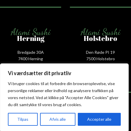
Atami Sushi
Atami Sushi
Herning
Holstebro
Bredgade 30A
Den Røde PI 19
7400 Herning
7500 Holstebro
+45 53 52 68 88
+45 53 88 68 66
herning@atami.dk
holstebro@atami.dk
Vi værdsætter dit privatliv
Smiley rapport
Smiley rapport
Vi bruger cookies til at forbedre din browseroplevelse, vise
personlige reklamer eller indhold og analysere trafikken på
vores netsted. Ved at klikke på "Accepter Alle Cookies" giver
du dit samtykke til vores brug af cookies.
Atami Sushi
Atami Sushi
Tilpas
Afvis alle
Accepter alle
Kolding
Næstved
akeaway
Booking
Kurv
Menu