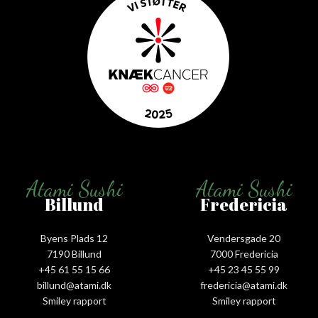
Atami Sushi
Atami Sushi
Billund
Fredericia
Byens Plads 12
Vendersgade 20
7190 Billund
7000 Fredericia
+45 61 55 15 66‬
+45 23 45 55 99
billund@atami.dk
fredericia@atami.dk
Smiley rapport
Smiley rapport