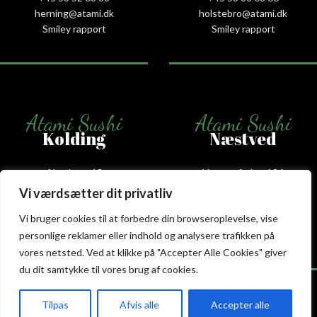
herning@atami.dk
holstebro@atami.dk
Smiley rapport
Smiley rapport
Atami Sushi
Atami Sushi
Kolding
Næstved
Akseltorv 13
Vestergårdsvej 26
6000 Kolding
4700 Næstved
Vi værdsætter dit privatliv
+45 75 50 50 80
+45 53 75 68 88
Vi bruger cookies til at forbedre din browseroplevelse, vise
kolding@atami.dk
naestved@atami.dk
Smiley rapport
Smiley rapport
personlige reklamer eller indhold og analysere trafikken på
vores netsted. Ved at klikke på "Accepter Alle Cookies" giver
du dit samtykke til vores brug af cookies.
Tilpas
Afvis alle
Accepter alle