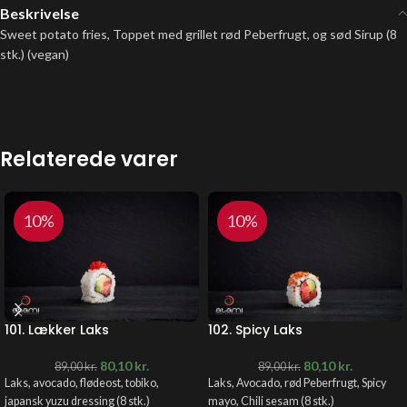
Beskrivelse
Sweet potato fries, Toppet med grillet rød Peberfrugt, og sød Sirup (8
stk.) (vegan)
Relaterede varer
10%
10%
101. Lækker Laks
102. Spicy Laks
80,10
kr.
80,10
kr.
89,00
kr.
89,00
kr.
Laks, avocado, flødeost, tobiko,
Laks, Avocado, rød Peberfrugt, Spicy
japansk yuzu dressing (8 stk.)
mayo, Chili sesam
(8 stk.)