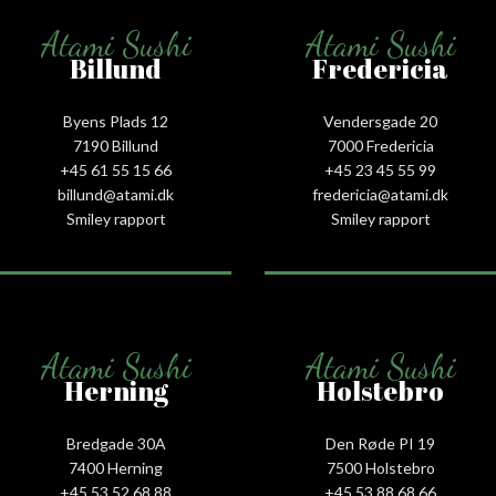
Atami Sushi
Atami Sushi
Billund
Fredericia
Byens Plads 12
Vendersgade 20
7190 Billund
7000 Fredericia
+45 61 55 15 66‬
+45 23 45 55 99
billund@atami.dk
fredericia@atami.dk
Smiley rapport
Smiley rapport
Atami Sushi
Atami Sushi
Herning
Holstebro
Bredgade 30A
Den Røde PI 19
7400 Herning
7500 Holstebro
+45 53 52 68 88
+45 53 88 68 66