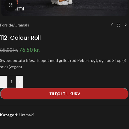
Klik for at forstørre
Forside
/
Uramaki
112. Colour Roll
76,50
kr.
85,00
kr.
Sweet potato fries, Toppet med grillet rød Peberfrugt, og sød Sirup (8
stk.) (vegan)
-
+
TILFØJ TIL KURV
Kategori:
Uramaki