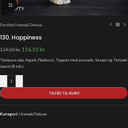
Klik for at forstørre
Forside
/
Uramaki Deluxe
130. Happiness
116,10
kr.
129,00
kr.
Tempura reje, Agurk, Flødeost, Toppet med avocado, Sesam og Teriyaki
sauce (8 stk.)
-
+
TILFØJ TIL KURV
Kategori:
Uramaki Deluxe