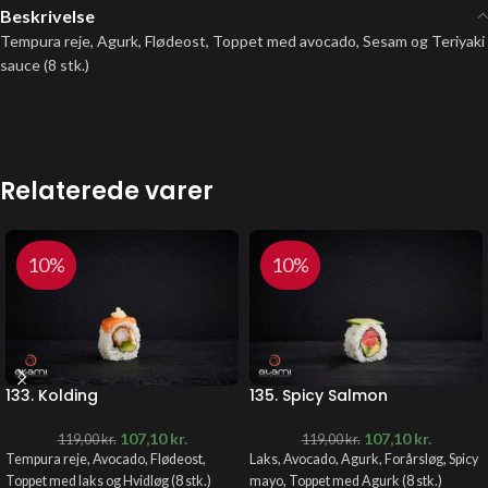
Beskrivelse
Tempura reje, Agurk, Flødeost, Toppet med avocado, Sesam og Teriyaki
sauce (8 stk.)
Relaterede varer
10%
10%
133. Kolding
135. Spicy Salmon
107,10
kr.
107,10
kr.
119,00
kr.
119,00
kr.
Tempura reje, Avocado, Flødeost,
Laks, Avocado, Agurk, Forårsløg, Spicy
Toppet med laks og Hvidløg (8 stk.)
mayo, Toppet med Agurk (8 stk.)