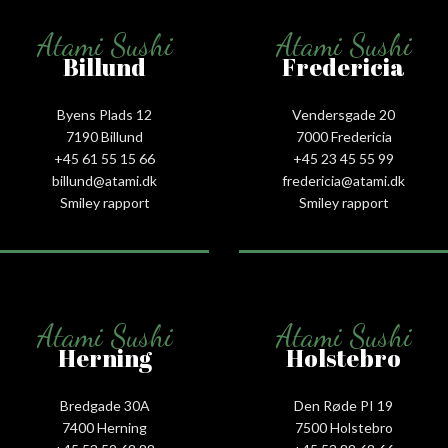
Atami Sushi
Atami Sushi
Billund
Fredericia
Byens Plads 12
Vendersgade 20
7190 Billund
7000 Fredericia
+45 61 55 15 66‬
+45 23 45 55 99
billund@atami.dk
fredericia@atami.dk
Smiley rapport
Smiley rapport
Atami Sushi
Atami Sushi
Herning
Holstebro
Bredgade 30A
Den Røde PI 19
7400 Herning
7500 Holstebro