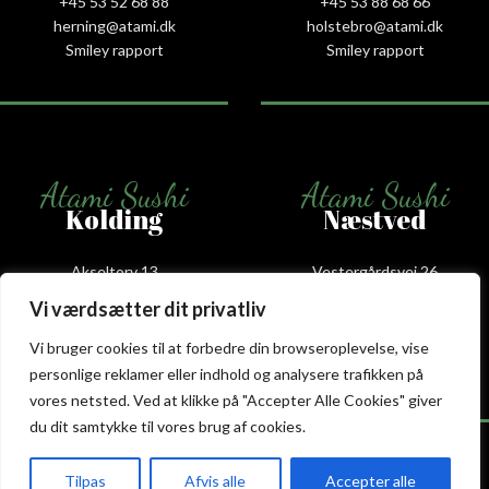
+45 53 52 68 88
+45 53 88 68 66
herning@atami.dk
holstebro@atami.dk
Smiley rapport
Smiley rapport
Atami Sushi
Atami Sushi
Kolding
Næstved
Akseltorv 13
Vestergårdsvej 26
6000 Kolding
4700 Næstved
Vi værdsætter dit privatliv
+45 75 50 50 80
+45 53 75 68 88
kolding@atami.dk
naestved@atami.dk
Vi bruger cookies til at forbedre din browseroplevelse, vise
Smiley rapport
Smiley rapport
personlige reklamer eller indhold og analysere trafikken på
vores netsted. Ved at klikke på "Accepter Alle Cookies" giver
du dit samtykke til vores brug af cookies.
Tilpas
Afvis alle
Accepter alle