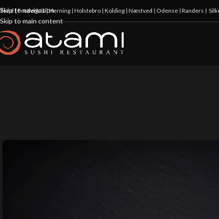
Skip to navigation
illund
|
Fredericia
|
Herning
|
Holstebro
|
Kolding
|
Næstved
|
Odense
|
Randers
|
Sil
Skip to main content
10%