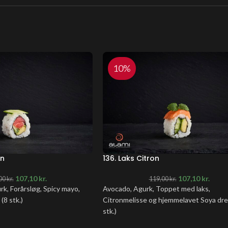
10%
on
136. Laks Citron
107,10
kr.
107,10
kr.
00
kr.
119,00
kr.
rk, Forårsløg, Spicy mayo,
Avocado, Agurk, Toppet med laks,
8 stk.)
Citronmelisse og hjemmelavet Soya dres
stk.)