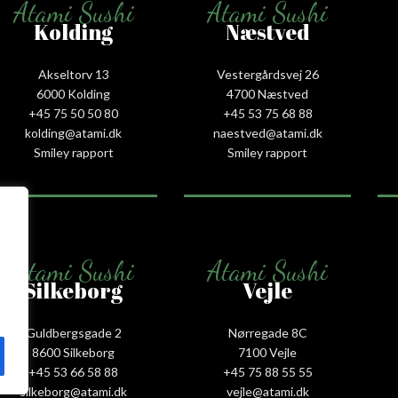
Atami Sushi
Atami Sushi
Kolding
Næstved
Akseltorv 13
Vestergårdsvej 26
6000 Kolding
4700 Næstved
+45 75 50 50 80
+45 53 75 68 88
kolding@atami.dk
naestved@atami.dk
Smiley rapport
Smiley rapport
Atami Sushi
Atami Sushi
Silkeborg
Vejle
Guldbergsgade 2
Nørregade 8C
8600 Silkeborg
7100 Vejle
+45 53 66 58 88
+45 75 88 55 55
silkeborg@atami.dk
vejle@atami.dk