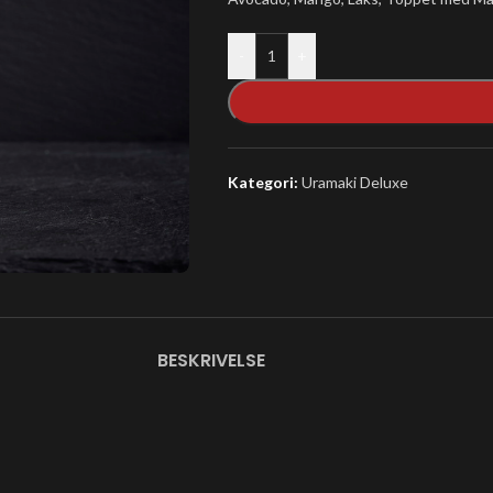
-
+
Kategori:
Uramaki Deluxe
BESKRIVELSE