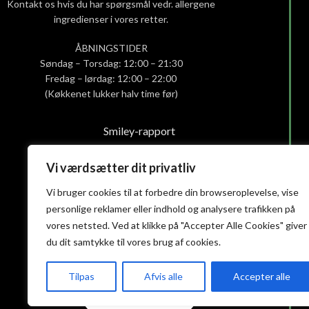
Kontakt os hvis du har spørgsmål vedr. allergene
ingredienser i vores retter.
ÅBNINGSTIDER
Søndag – Torsdag: 12:00 – 21:30
Fredag – lørdag: 12:00 – 22:00
(Køkkenet lukker halv time før)
Smiley-rapport
Privatlivs- og cookiepolitik
Handelsbetingelser
Vi værdsætter dit privatliv
Vi bruger cookies til at forbedre din browseroplevelse, vise
personlige reklamer eller indhold og analysere trafikken på
vores netsted. Ved at klikke på "Accepter Alle Cookies" giver
du dit samtykke til vores brug af cookies.
Tilpas
Afvis alle
Accepter alle