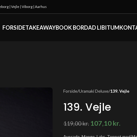
keborg
|
Vejle
|
Viborg
|
Aarhus
FORSIDE
TAKEAWAY
BOOK BORD
AD LIBITUM
KONT
Forside
/
Uramaki Deluxe
/
139. Vejle
139. Vejle
107,10
kr.
119,00
kr.
Avocado, Mango, Laks, Toppet med Man