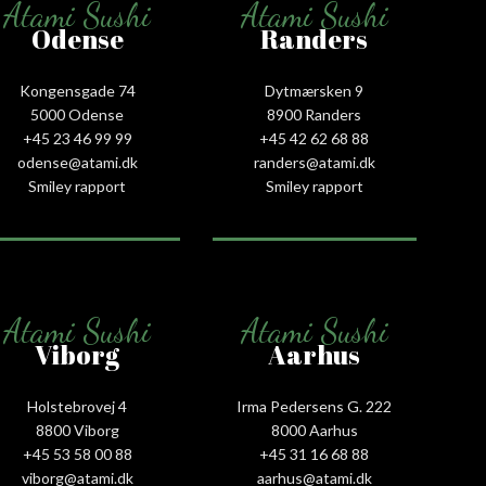
Atami Sushi
Atami Sushi
Odense
Randers
Kongensgade 74
Dytmærsken 9
5000 Odense
8900 Randers
+45 23 46 99 99
+45 42 62 68 88
odense@atami.dk
randers@atami.dk
Smiley rapport
Smiley rapport
Atami Sushi
Atami Sushi
Viborg
Aarhus
Holstebrovej 4
Irma Pedersens G. 222
8800 Viborg
8000 Aarhus
+45 53 58 00 88
+45 31 16 68 88
viborg@atami.dk
aarhus@atami.dk