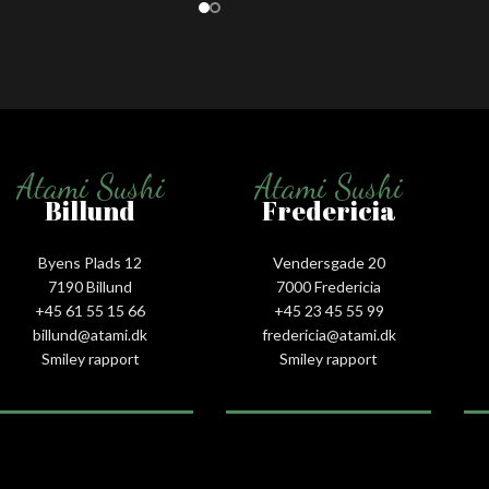
Atami Sushi
Atami Sushi
Billund
Fredericia
Byens Plads 12
Vendersgade 20
7190 Billund
7000 Fredericia
+45 61 55 15 66‬
+45 23 45 55 99
billund@atami.dk
fredericia@atami.dk
Smiley rapport
Smiley rapport