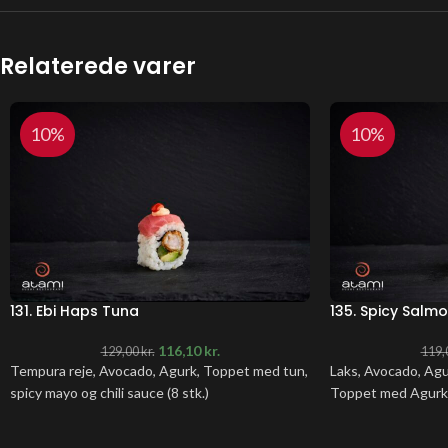
Relaterede varer
10%
10%
131. Ebi Haps Tuna
135. Spicy Salm
116,10
kr.
129,00
kr.
119,
Tempura reje, Avocado, Agurk, Toppet med tun,
Laks, Avocado, Agu
spicy mayo og chili sauce (8 stk.)
Toppet med Agurk (