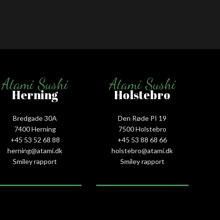
Atami Sushi
Atami Sushi
Herning
Holstebro
Bredgade 30A
Den Røde PI 19
7400 Herning
7500 Holstebro
+45 53 52 68 88
+45 53 88 68 66
herning@atami.dk
holstebro@atami.dk
Smiley rapport
Smiley rapport