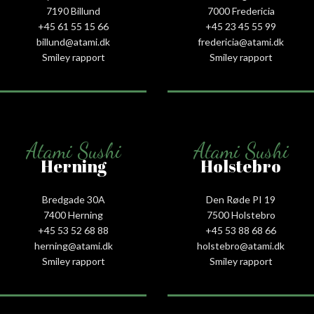
7190 Billund
7000 Fredericia
+45 61 55 15 66‬
+45 23 45 55 99
billund@atami.dk
fredericia@atami.dk
Smiley rapport
Smiley rapport
Atami Sushi
Atami Sushi
Herning
Holstebro
Bredgade 30A
Den Røde PI 19
7400 Herning
7500 Holstebro
+45 53 52 68 88
+45 53 88 68 66
herning@atami.dk
holstebro@atami.dk
Smiley rapport
Smiley rapport