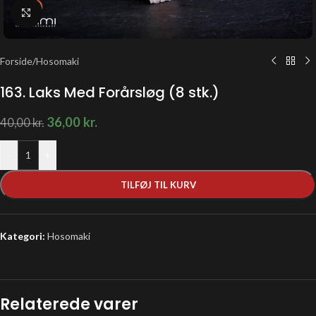
Klik for at forstørre
Forside
/
Hosomaki
163. Laks Med Forårsløg (8 stk.)
36,00
kr.
40,00
kr.
-
+
TILFØJ TIL KURV
Kategori:
Hosomaki
Relaterede varer