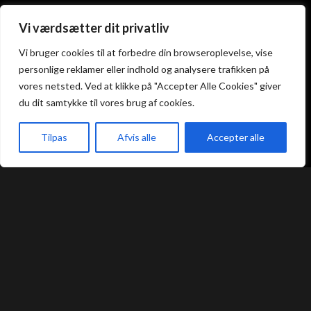
Vi værdsætter dit privatliv
Atami Sushi
Atami Sushi
Kolding
Næstved
Vi bruger cookies til at forbedre din browseroplevelse, vise
personlige reklamer eller indhold og analysere trafikken på
vores netsted. Ved at klikke på "Accepter Alle Cookies" giver
Akseltorv 13
Vestergårdsvej 26
du dit samtykke til vores brug af cookies.
6000 Kolding
4700 Næstved
+45 75 50 50 80
+45 53 75 68 88
kolding@atami.dk
naestved@atami.dk
Tilpas
Afvis alle
Accepter alle
Smiley rapport
Smiley rapport
akeaway
Booking
Kurv
Menu
Atami Sushi
Atami Sushi
Odense
Randers
Kongensgade 74
Dytmærsken 9
5000 Odense
8900 Randers