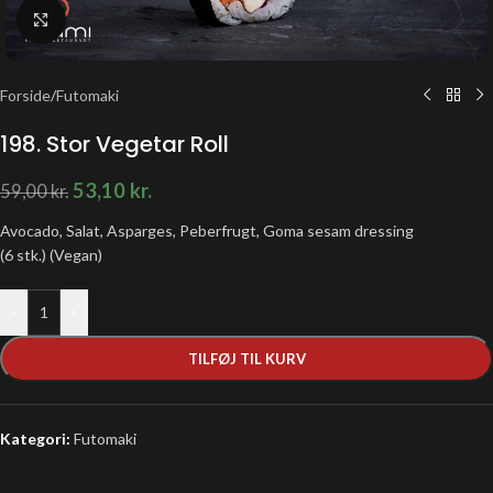
Klik for at forstørre
Forside
/
Futomaki
198. Stor Vegetar Roll
53,10
kr.
59,00
kr.
Avocado, Salat, Asparges, Peberfrugt, Goma sesam dressing
(6 stk.) (Vegan)
-
+
TILFØJ TIL KURV
Kategori:
Futomaki