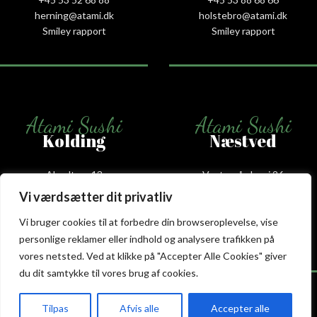
herning@atami.dk
holstebro@atami.dk
Smiley rapport
Smiley rapport
Atami Sushi
Atami Sushi
Kolding
Næstved
Akseltorv 13
Vestergårdsvej 26
6000 Kolding
4700 Næstved
Vi værdsætter dit privatliv
+45 75 50 50 80
+45 53 75 68 88
kolding@atami.dk
naestved@atami.dk
Vi bruger cookies til at forbedre din browseroplevelse, vise
Smiley rapport
Smiley rapport
personlige reklamer eller indhold og analysere trafikken på
vores netsted. Ved at klikke på "Accepter Alle Cookies" giver
du dit samtykke til vores brug af cookies.
Tilpas
Afvis alle
Accepter alle