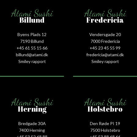
Atami Sushi
Atami Sushi
Billund
Fredericia
Byens Plads 12
Vendersgade 20
7190 Billund
7000 Fredericia
+45 61 55 15 66‬
+45 23 45 55 99
billund@atami.dk
fredericia@atami.dk
Smiley rapport
Smiley rapport
Atami Sushi
Atami Sushi
Herning
Holstebro
Bredgade 30A
Den Røde PI 19
7400 Herning
7500 Holstebro
+45 53 52 68 88
+45 53 88 68 66