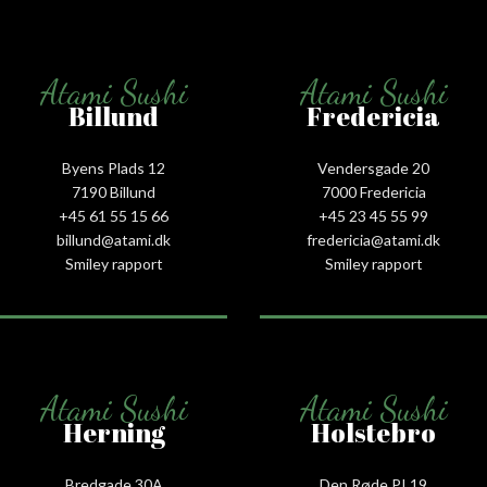
Atami Sushi
Atami Sushi
Billund
Fredericia
Byens Plads 12
Vendersgade 20
7190 Billund
7000 Fredericia
+45 61 55 15 66‬
+45 23 45 55 99
billund@atami.dk
fredericia@atami.dk
Smiley rapport
Smiley rapport
Atami Sushi
Atami Sushi
Herning
Holstebro
Bredgade 30A
Den Røde PI 19