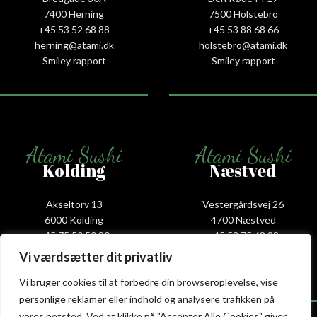
7400 Herning
7500 Holstebro
+45 53 52 68 88
+45 53 88 68 66
herning@atami.dk
holstebro@atami.dk
Smiley rapport
Smiley rapport
Atami Sushi
Atami Sushi
Kolding
Næstved
Akseltorv 13
Vestergårdsvej 26
6000 Kolding
4700 Næstved
+45 75 50 50 80
+45 53 75 68 88
kolding@atami.dk
naestved@atami.dk
Vi værdsætter dit privatliv
Smiley rapport
Smiley rapport
Vi bruger cookies til at forbedre din browseroplevelse, vise
personlige reklamer eller indhold og analysere trafikken på
vores netsted. Ved at klikke på "Accepter Alle Cookies" giver