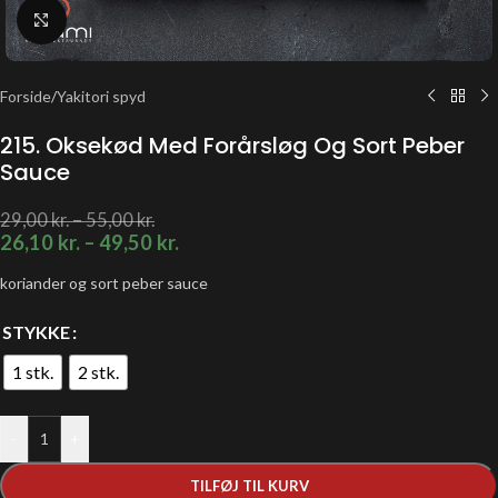
Klik for at forstørre
Forside
/
Yakitori spyd
215. Oksekød Med Forårsløg Og Sort Peber
Sauce
29,00
kr.
–
55,00
kr.
26,10
kr.
–
49,50
kr.
koriander og sort peber sauce
STYKKE
1 stk.
2 stk.
-
+
TILFØJ TIL KURV