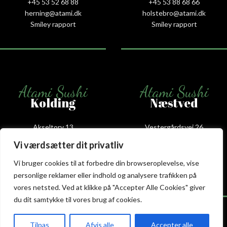
+45 53 52 68 88
+45 53 88 68 66
herning@atami.dk
holstebro@atami.dk
Smiley rapport
Smiley rapport
Atami Sushi
Atami Sushi
Kolding
Næstved
Akseltorv 13
Vestergårdsvej 26
6000 Kolding
4700 Næstved
Vi værdsætter dit privatliv
+45 75 50 50 80
+45 53 75 68 88
kolding@atami.dk
naestved@atami.dk
Vi bruger cookies til at forbedre din browseroplevelse, vise
Smiley rapport
Smiley rapport
personlige reklamer eller indhold og analysere trafikken på
vores netsted. Ved at klikke på "Accepter Alle Cookies" giver
du dit samtykke til vores brug af cookies.
Tilpas
Afvis alle
Accepter alle