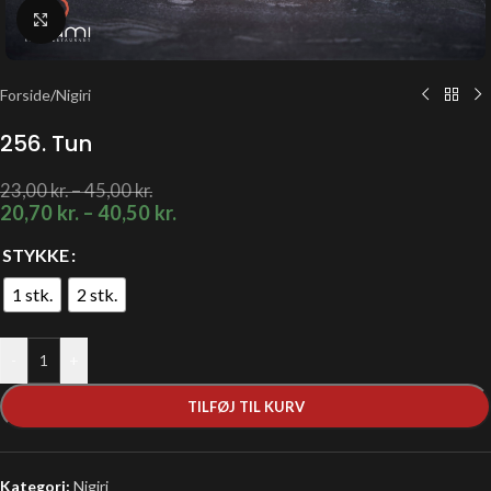
Klik for at forstørre
Forside
/
Nigiri
256. Tun
23,00
kr.
–
45,00
kr.
20,70
kr.
–
40,50
kr.
STYKKE
1 stk.
2 stk.
-
+
TILFØJ TIL KURV
Kategori:
Nigiri