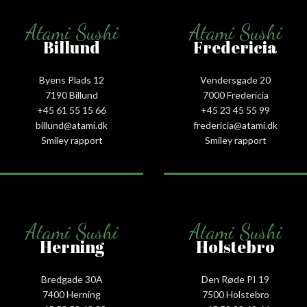
Atami Sushi
Atami Sushi
Billund
Fredericia
Byens Plads 12
Vendersgade 20
7190 Billund
7000 Fredericia
+45 61 55 15 66‬
+45 23 45 55 99
billund@atami.dk
fredericia@atami.dk
Smiley rapport
Smiley rapport
Atami Sushi
Atami Sushi
Herning
Holstebro
Bredgade 30A
Den Røde PI 19
7400 Herning
7500 Holstebro