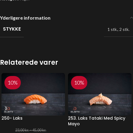
Yderligere information
STYKKE
1 stk.
,
2 stk.
Relaterede varer
10%
10%
250- Laks
253. Laks Tataki Med Spicy
Mayo
23,00
kr.
–
45,00
kr.