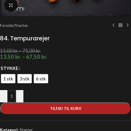
Klik for at forstørre
Forside
/
Starter
84. Tempurarejer
15,00
kr.
–
75,00
kr.
13,50
kr.
–
67,50
kr.
STYKKE
1 stk
3 stk
6 stk
-
+
TILFØJ TIL KURV
Kategori:
Starter