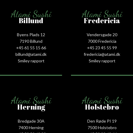
Atami Sushi
Atami Sushi
Billund
Fredericia
Byens Plads 12
Vendersgade 20
7190 Billund
7000 Fredericia
+45 61 55 15 66‬
+45 23 45 55 99
billund@atami.dk
fredericia@atami.dk
Smiley rapport
Smiley rapport
Atami Sushi
Atami Sushi
Herning
Holstebro
Bredgade 30A
Den Røde PI 19
7400 Herning
7500 Holstebro