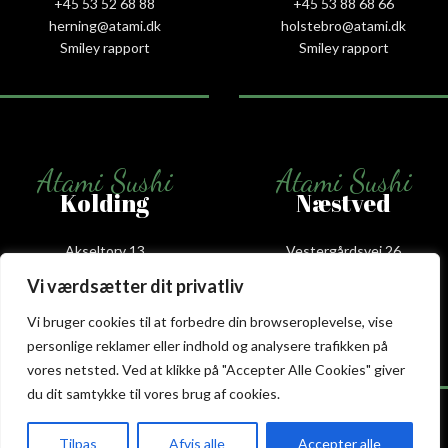
+45 53 52 68 88
+45 53 88 68 66
herning@atami.dk
holstebro@atami.dk
Smiley rapport
Smiley rapport
Atami Sushi
Atami Sushi
Kolding
Næstved
Akseltorv 13
Vestergårdsvej 26
6000 Kolding
4700 Næstved
Vi værdsætter dit privatliv
+45 75 50 50 80
+45 53 75 68 88
kolding@atami.dk
naestved@atami.dk
Vi bruger cookies til at forbedre din browseroplevelse, vise
Smiley rapport
Smiley rapport
personlige reklamer eller indhold og analysere trafikken på
vores netsted. Ved at klikke på "Accepter Alle Cookies" giver
du dit samtykke til vores brug af cookies.
Tilpas
Afvis alle
Accepter alle