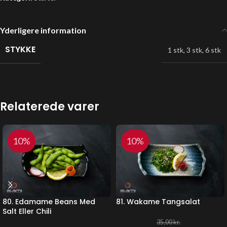
Yderligere information
STYKKE
1 stk
,
3 stk
,
6 stk
Relaterede varer
10%
10%
80. Edamame Beans Med
81. Wakame Tangsalat
Salt Eller Chili
35,00
kr.