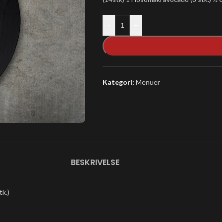
-
+
Kategori:
Menuer
BESKRIVELSE
tk.)