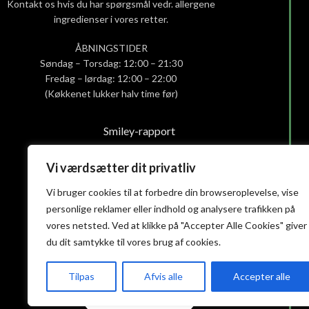
Kontakt os hvis du har spørgsmål vedr. allergene
ingredienser i vores retter.
ÅBNINGSTIDER
Søndag – Torsdag: 12:00 – 21:30
Fredag – lørdag: 12:00 – 22:00
(Køkkenet lukker halv time før)
Smiley-rapport
Privatlivs- og cookiepolitik
Handelsbetingelser
Vi værdsætter dit privatliv
Vi bruger cookies til at forbedre din browseroplevelse, vise
personlige reklamer eller indhold og analysere trafikken på
vores netsted. Ved at klikke på "Accepter Alle Cookies" giver
du dit samtykke til vores brug af cookies.
Tilpas
Afvis alle
Accepter alle