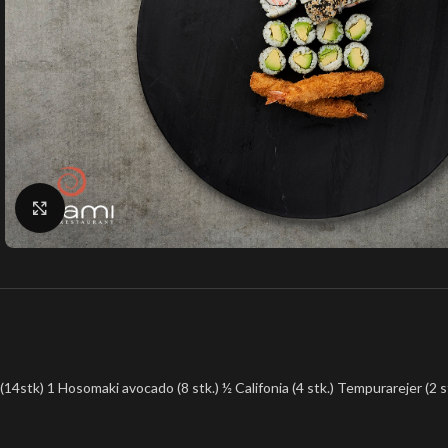
Klik for at forstørre
(14stk) 1 Hosomaki avocado (8 stk.) ½ Califonia (4 stk.) Tempurarejer (2 s