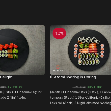
10%
Delight
6. Atami Sharing is Caring
170,10
kr.
305,10
kr.
00
kr.
339,00
kr.
ll (8 stk.), 1 Hosomaki agurk
(36stk.) 1 Hosomaki laks (8 stk.), 1 Lækk
cado 2 Nigiri tofu.
tempura (8 stk.) 1 Stor Califonia (6 stk.),
Laks roll (6 stk.) 2 Nigiri laks med hvidløg
spicy tun 2 Nigiri avocado 2 Nigiri reje,