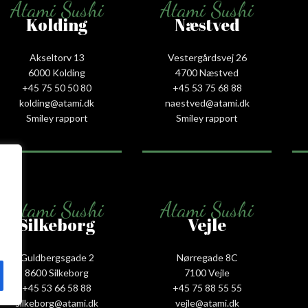
Atami Sushi
Atami Sushi
Kolding
Næstved
Akseltorv 13
Vestergårdsvej 26
6000 Kolding
4700 Næstved
+45 75 50 50 80
+45 53 75 68 88
kolding@atami.dk
naestved@atami.dk
Smiley rapport
Smiley rapport
Atami Sushi
Atami Sushi
Silkeborg
Vejle
Guldbergsgade 2
Nørregade 8C
8600 Silkeborg
7100 Vejle
+45 53 66 58 88
+45 75 88 55 55
silkeborg@atami.dk
vejle@atami.dk