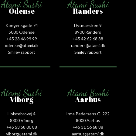
Atami Sushi
Atami Sushi
Odense
Randers
Kongensgade 74
Dytmærsken 9
5000 Odense
8900 Randers
+45 23 46 99 99
+45 42 62 68 88
odense@atami.dk
randers@atami.dk
Smiley rapport
Smiley rapport
Atami Sushi
Atami Sushi
Viborg
Aarhus
Holstebrovej 4
Irma Pedersens G. 222
8800 Viborg
8000 Aarhus
+45 53 58 00 88
+45 31 16 68 88
viborg@atami.dk
aarhus@atami.dk