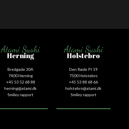
Nigiri La
Nigiri La
Atami Sushi
Atami Sushi
Herning
Holstebro
Bredgade 30A
Den Røde PI 19
7400 Herning
7500 Holstebro
+45 53 52 68 88
+45 53 88 68 66
herning@atami.dk
holstebro@atami.dk
Smiley rapport
Smiley rapport