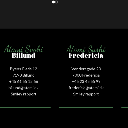
Atami Sushi
Atami Sushi
Billund
Fredericia
Byens Plads 12
Vendersgade 20
7190 Billund
7000 Fredericia
+45 61 55 15 66‬
+45 23 45 55 99
billund@atami.dk
fredericia@atami.dk
Smiley rapport
Smiley rapport