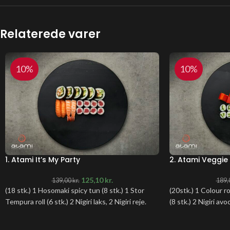
Relaterede varer
10%
10%
1. Atami It’s My Party
2. Atami Veggie 
125,10
kr.
139,00
kr.
189,
(18 stk.) 1 Hosomaki spicy tun (8 stk.) 1 Stor
(20stk.) 1 Colour ro
Tempura roll (6 stk.) 2 Nigiri laks, 2 Nigiri reje.
(8 stk.) 2 Nigiri avo