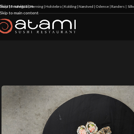
Skip to navigation
illund
|
Fredericia
|
Herning
|
Holstebro
|
Kolding
|
Næstved
|
Odense
|
Randers
|
Sil
Skip to main content
10%