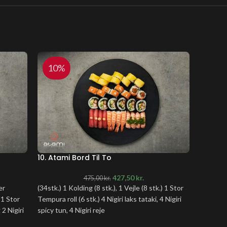
10%
10
10. Atami Bord Til To
12. Atam
427,50
kr.
475,00
kr.
er
(34stk.) 1 Kolding (8 stk.), 1 Vejle (8 stk.) 1 Stor
(64stk.) 
 1 Stor
Tempura roll (6 stk.) 4 Nigiri laks tataki, 4 Nigiri
Hosomaki
 2 Nigiri
spicy tun, 4 Nigiri reje
Laks delu
Laks roll