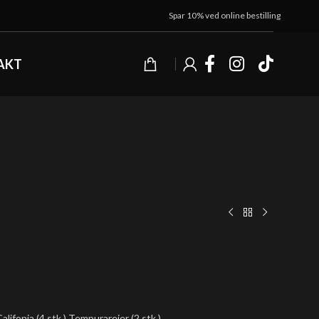
Spar 10% ved online bestilling
AKT
lifonia (4 stk.) Tempurarejer (2 stk.)