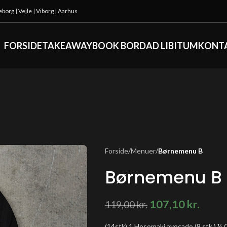
keborg
|
Vejle
|
Viborg
|
Aarhus
FORSIDE
TAKEAWAY
BOOK BORD
AD LIBITUM
KONT
Forside
/
Menuer
/
Børnemenu B
Børnemenu B
107,10
kr.
119,00
kr.
(14stk) 1 Hosomaki avocado (8 stk.) ½ Ca