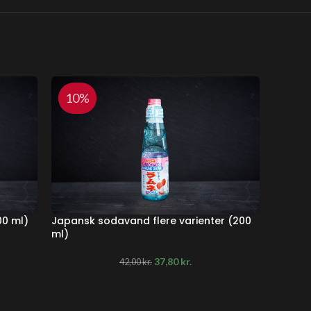
10%
10
00 ml)
Japansk sodavand flere varienter (200
Schwepp
ml)
37,80
kr.
42,00
kr.