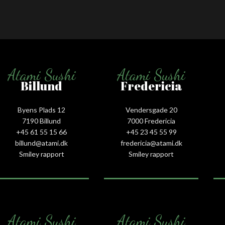
Atami Sushi
Atami Sushi
Billund
Fredericia
Byens Plads 12
Vendersgade 20
7190 Billund
7000 Fredericia
+45 61 55 15 66‬
+45 23 45 55 99
billund@atami.dk
fredericia@atami.dk
Smiley rapport
Smiley rapport
Atami Sushi
Atami Sushi