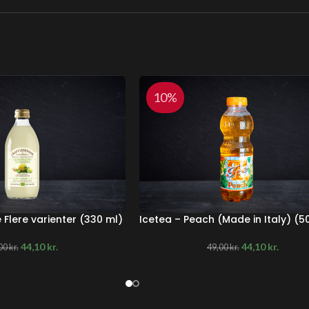
10%
Flere varienter (330 ml)
Icetea – Peach (Made in Italy) (5
44,10
kr.
44,10
kr.
00
kr.
49,00
kr.