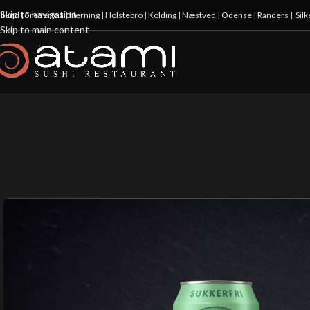
Skip to navigation
illund
|
Fredericia
|
Herning
|
Holstebro
|
Kolding
|
Næstved
|
Odense
|
Randers
|
Sil
Skip to main content
10%