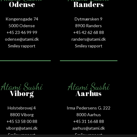
Odense
Randers
Kongensgade 74
Dytmærsken 9
5000 Odense
8900 Randers
+45 23 46 99 99
+45 42 62 68 88
odense@atami.dk
randers@atami.dk
Smiley rapport
Smiley rapport
Atami Sushi
Atami Sushi
Viborg
Aarhus
Holstebrovej 4
Irma Pedersens G. 222
8800 Viborg
8000 Aarhus
+45 53 58 00 88
+45 31 16 68 88
viborg@atami.dk
aarhus@atami.dk
Smiley rapport
Smiley rapport