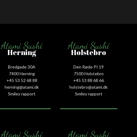
Atami Sushi
Atami Sushi
Herning
Holstebro
Bredgade 30A
Den Røde PI 19
7400 Herning
7500 Holstebro
+45 53 52 68 88
+45 53 88 68 66
herning@atami.dk
holstebro@atami.dk
Smiley rapport
Smiley rapport
Atami Sushi
Atami Sushi