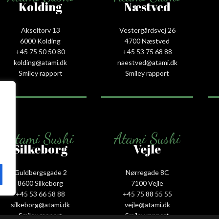
Kolding
Næstved
Akseltorv 13
Vestergårdsvej 26
6000 Kolding
4700 Næstved
+45 75 50 50 80
+45 53 75 68 88
kolding@atami.dk
naestved@atami.dk
Smiley rapport
Smiley rapport
Atami Sushi
Atami Sushi
Silkeborg
Vejle
Guldbergsgade 2
Nørregade 8C
8600 Silkeborg
7100 Vejle
+45 53 66 58 88
+45 75 88 55 55
silkeborg@atami.dk
vejle@atami.dk
Smiley rapport
Smiley rapport