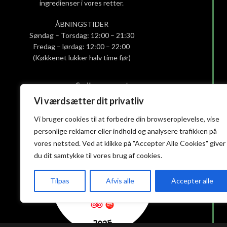
ingredienser i vores retter.
ÅBNINGSTIDER
Søndag – Torsdag: 12:00 – 21:30
Fredag – lørdag: 12:00 – 22:00
(Køkkenet lukker halv time før)
Smiley-rapport
Privatlivs- og cookiepolitik
Vi værdsætter dit privatliv
Handelsbetingelser
Vi bruger cookies til at forbedre din browseroplevelse, vise
personlige reklamer eller indhold og analysere trafikken på
vores netsted. Ved at klikke på "Accepter Alle Cookies" giver
du dit samtykke til vores brug af cookies.
Tilpas
Afvis alle
Accepter alle