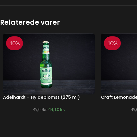
Relaterede varer
10%
10%
Adelhardt – Hyldeblomst (275 ml)
Craft Lemonade 
44,10
kr.
49,00
kr.
49,