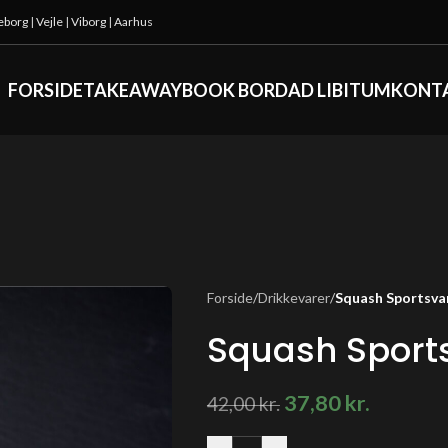
keborg
|
Vejle
|
Viborg
|
Aarhus
FORSIDE
TAKEAWAY
BOOK BORD
AD LIBITUM
KONT
Forside
/
Drikkevarer
/
Squash Sportsva
Squash Sport
37,80
kr.
42,00
kr.