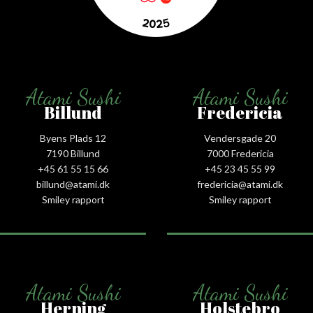
Atami Sushi
Atami Sushi
Billund
Fredericia
Byens Plads 12
Vendersgade 20
7190 Billund
7000 Fredericia
+45 61 55 15 66‬
+45 23 45 55 99
billund@atami.dk
fredericia@atami.dk
Smiley rapport
Smiley rapport
Atami Sushi
Atami Sushi
Herning
Holstebro