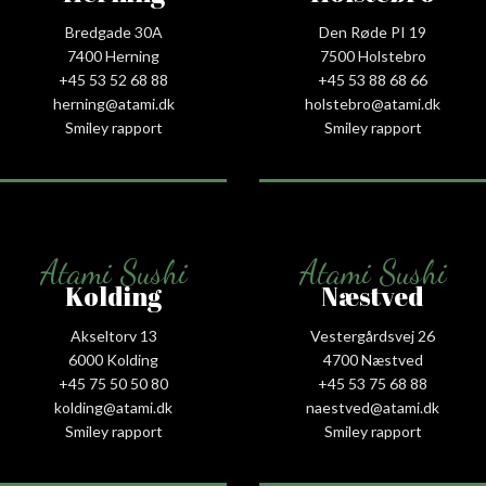
Bredgade 30A
Den Røde PI 19
7400 Herning
7500 Holstebro
+45 53 52 68 88
+45 53 88 68 66
herning@atami.dk
holstebro@atami.dk
Smiley rapport
Smiley rapport
Atami Sushi
Atami Sushi
Kolding
Næstved
Akseltorv 13
Vestergårdsvej 26
6000 Kolding
4700 Næstved
+45 75 50 50 80
+45 53 75 68 88
kolding@atami.dk
naestved@atami.dk
Smiley rapport
Smiley rapport