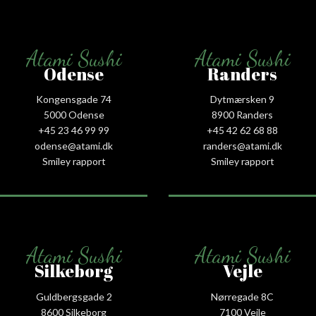
Atami Sushi
Atami Sushi
Odense
Randers
Kongensgade 74
Dytmærsken 9
5000 Odense
8900 Randers
+45 23 46 99 99
+45 42 62 68 88
odense@atami.dk
randers@atami.dk
Smiley rapport
Smiley rapport
Atami Sushi
Atami Sushi
Silkeborg
Vejle
Guldbergsgade 2
Nørregade 8C
8600 Silkeborg
7100 Vejle