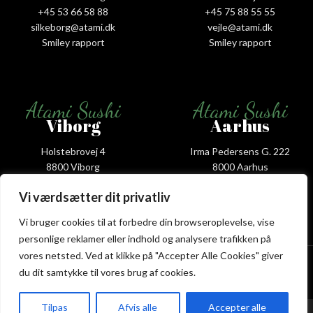
+45 53 66 58 88
+45 75 88 55 55
silkeborg@atami.dk
vejle@atami.dk
Smiley rapport
Smiley rapport
Atami Sushi
Atami Sushi
Viborg
Aarhus
Holstebrovej 4
Irma Pedersens G. 222
8800 Viborg
8000 Aarhus
+45 53 58 00 88
+45 31 16 68 88
Vi værdsætter dit privatliv
viborg@atami.dk
aarhus@atami.dk
Smiley rapport
Smiley rapport
Vi bruger cookies til at forbedre din browseroplevelse, vise
personlige reklamer eller indhold og analysere trafikken på
Atami Sushi Restaurant @ 2026 | Powered by
NemBestil ApS
vores netsted. Ved at klikke på "Accepter Alle Cookies" giver
du dit samtykke til vores brug af cookies.
Tilpas
Afvis alle
Accepter alle