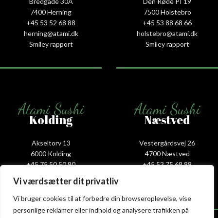
Bredgade 30A
Den Røde PI 19
7400 Herning
7500 Holstebro
+45 53 52 68 88
+45 53 88 68 66
herning@atami.dk
holstebro@atami.dk
Smiley rapport
Smiley rapport
Atami Sushi
Atami Sushi
Kolding
Næstved
Akseltorv 13
Vestergårdsvej 26
6000 Kolding
4700 Næstved
+45 75 50 50 80
+45 53 75 68 88
kolding@atami.dk
naestved@atami.dk
Vi værdsætter dit privatliv
Smiley rapport
Smiley rapport
Vi bruger cookies til at forbedre din browseroplevelse, vise
personlige reklamer eller indhold og analysere trafikken på