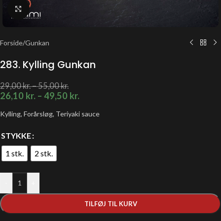
Klik for at forstørre
Forside
/
Gunkan
283. Kylling Gunkan
29,00
kr.
–
55,00
kr.
26,10
kr.
–
49,50
kr.
Kylling, Forårsløg, Teriyaki sauce
STYKKE
1 stk.
2 stk.
-
+
TILFØJ TIL KURV