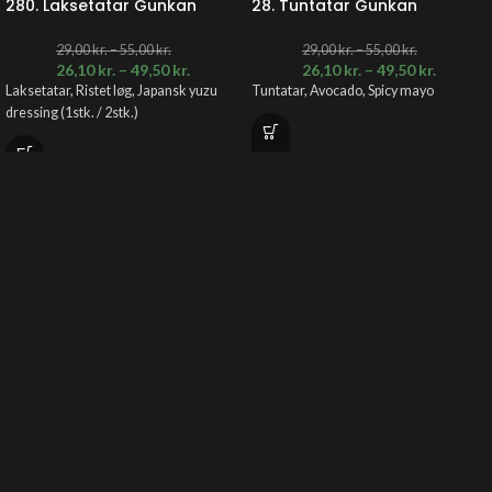
280. Laksetatar Gunkan
28. Tuntatar Gunkan
29,00
kr.
–
55,00
kr.
29,00
kr.
–
55,00
kr.
26,10
kr.
–
49,50
kr.
26,10
kr.
–
49,50
kr.
Laksetatar, Ristet løg, Japansk yuzu
Tuntatar, Avocado, Spicy mayo
dressing (1stk. / 2stk.)