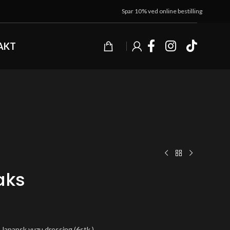
Spar 10% ved online bestilling
AKT
aks
, Japansk yuzu dressing (6stk.)