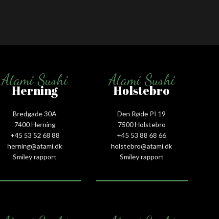
Atami Sushi
Atami Sushi
Herning
Holstebro
Bredgade 30A
Den Røde PI 19
7400 Herning
7500 Holstebro
+45 53 52 68 88
+45 53 88 68 66
herning@atami.dk
holstebro@atami.dk
Smiley rapport
Smiley rapport