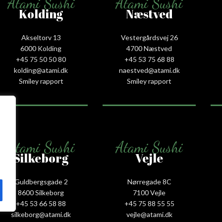
Atami Sushi
Atami Sushi
Kolding
Næstved
Akseltorv 13
Vestergårdsvej 26
6000 Kolding
4700 Næstved
+45 75 50 50 80
+45 53 75 68 88
kolding@atami.dk
naestved@atami.dk
Smiley rapport
Smiley rapport
Atami Sushi
Atami Sushi
Silkeborg
Vejle
Guldbergsgade 2
Nørregade 8C
8600 Silkeborg
7100 Vejle
+45 53 66 58 88
+45 75 88 55 55
silkeborg@atami.dk
vejle@atami.dk