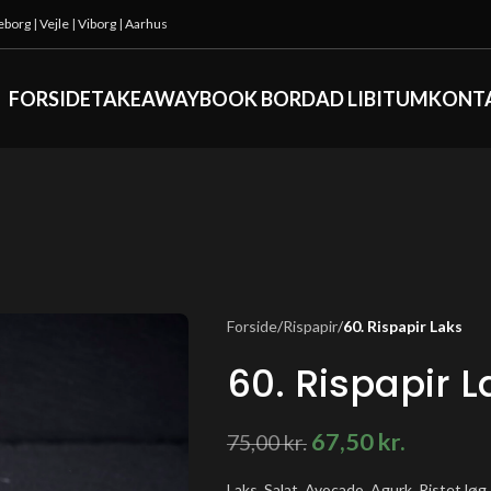
keborg
|
Vejle
|
Viborg
|
Aarhus
FORSIDE
TAKEAWAY
BOOK BORD
AD LIBITUM
KONT
Forside
/
Rispapir
/
60. Rispapir Laks
60. Rispapir L
67,50
kr.
75,00
kr.
Laks, Salat, Avocado, Agurk, Ristet løg