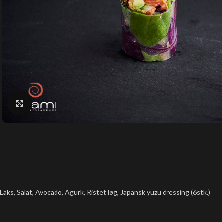
Klik for at forstørre
Laks, Salat, Avocado, Agurk, Ristet løg, Japansk yuzu dressing (6stk.)