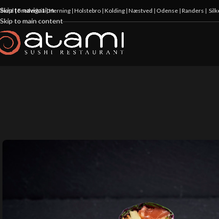
Skip to navigation
illund
|
Fredericia
|
Herning
|
Holstebro
|
Kolding
|
Næstved
|
Odense
|
Randers
|
Sil
Skip to main content
10%