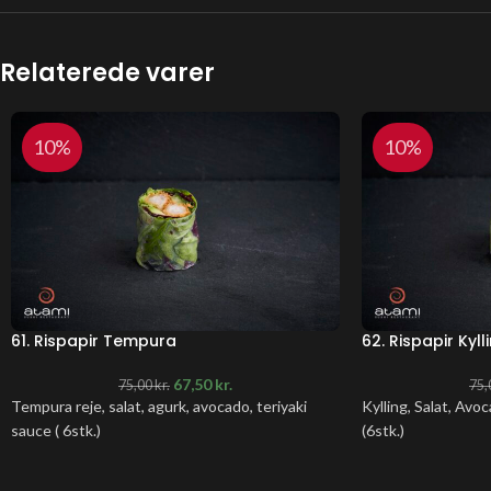
Relaterede varer
10%
10%
61. Rispapir Tempura
62. Rispapir Kyll
67,50
kr.
75,00
kr.
75,
Tempura reje, salat, agurk, avocado, teriyaki
Kylling, Salat, Avo
sauce ( 6stk.)
(6stk.)