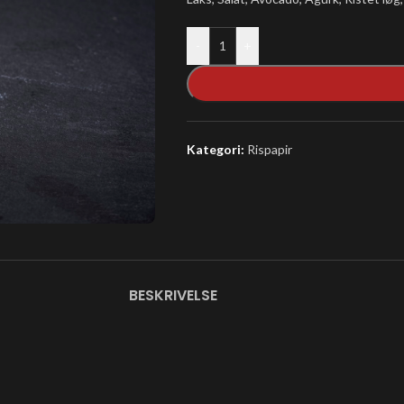
-
+
Kategori:
Rispapir
BESKRIVELSE