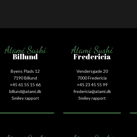
Atami Sushi
Atami Sushi
Billund
Fredericia
Byens Plads 12
Vendersgade 20
7190 Billund
7000 Fredericia
+45 61 55 15 66‬
+45 23 45 55 99
billund@atami.dk
fredericia@atami.dk
Smiley rapport
Smiley rapport