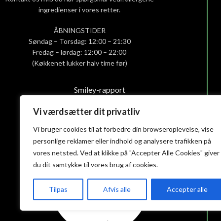
ingredienser i vores retter.
ÅBNINGSTIDER
Søndag – Torsdag: 12:00 – 21:30
Fredag – lørdag: 12:00 – 22:00
(Køkkenet lukker halv time før)
Smiley-rapport
Privatlivs- og cookiepolitik
Vi værdsætter dit privatliv
Handelsbetingelser
Vi bruger cookies til at forbedre din browseroplevelse, vise
personlige reklamer eller indhold og analysere trafikken på
vores netsted. Ved at klikke på "Accepter Alle Cookies" giver
du dit samtykke til vores brug af cookies.
Tilpas
Afvis alle
Accepter alle