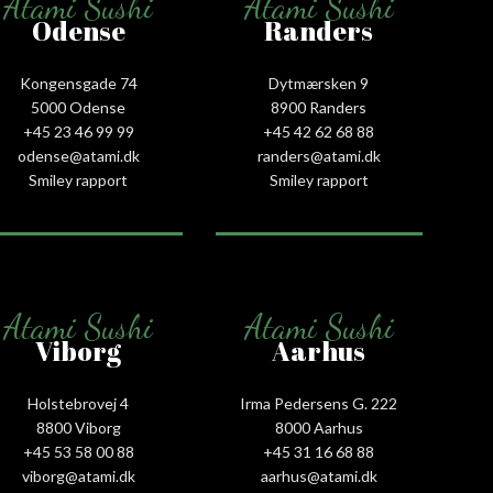
Atami Sushi
Atami Sushi
Odense
Randers
Kongensgade 74
Dytmærsken 9
5000 Odense
8900 Randers
+45 23 46 99 99
+45 42 62 68 88
odense@atami.dk
randers@atami.dk
Smiley rapport
Smiley rapport
Atami Sushi
Atami Sushi
Viborg
Aarhus
Holstebrovej 4
Irma Pedersens G. 222
8800 Viborg
8000 Aarhus
+45 53 58 00 88
+45 31 16 68 88
viborg@atami.dk
aarhus@atami.dk