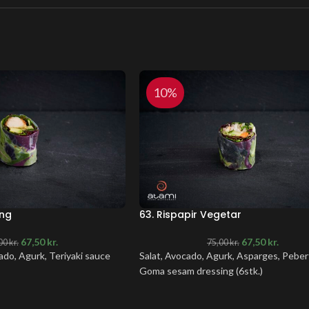
10%
ing
63. Rispapir Vegetar
67,50
kr.
67,50
kr.
00
kr.
75,00
kr.
cado, Agurk, Teriyaki sauce
Salat, Avocado, Agurk, Asparges, Peber
Goma sesam dressing (6stk.)