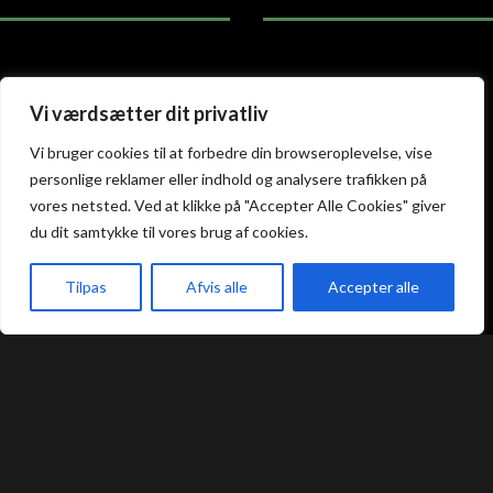
Atami Sushi
Atami Sushi
Vi værdsætter dit privatliv
Kolding
Næstved
Vi bruger cookies til at forbedre din browseroplevelse, vise
personlige reklamer eller indhold og analysere trafikken på
Akseltorv 13
Vestergårdsvej 26
vores netsted. Ved at klikke på "Accepter Alle Cookies" giver
6000 Kolding
4700 Næstved
du dit samtykke til vores brug af cookies.
+45 75 50 50 80
+45 53 75 68 88
kolding@atami.dk
naestved@atami.dk
Smiley rapport
Smiley rapport
Tilpas
Afvis alle
Accepter alle
akeaway
Booking
Kurv
Menu
Atami Sushi
Atami Sushi
Odense
Randers