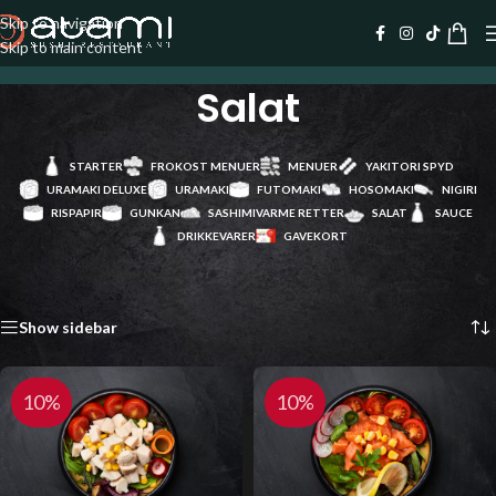
Skip to navigation
Skip to main content
Salat
STARTER
FROKOST MENUER
MENUER
YAKITORI SPYD
URAMAKI DELUXE
URAMAKI
FUTOMAKI
HOSOMAKI
NIGIRI
RISPAPIR
GUNKAN
SASHIMI
VARME RETTER
SALAT
SAUCE
DRIKKEVARER
GAVEKORT
Forside
/
Salat
Viser 3 resultater
Show sidebar
10%
10%