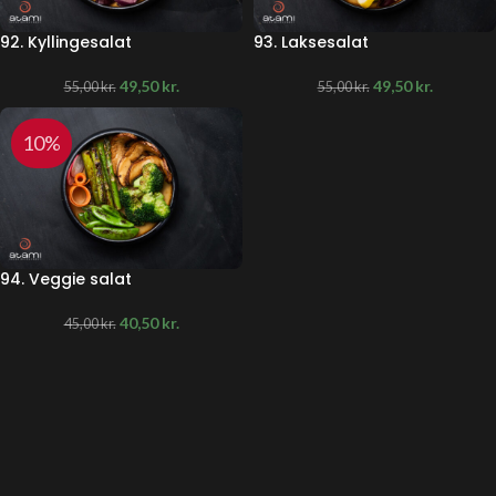
92. Kyllingesalat
93. Laksesalat
49,50
kr.
49,50
kr.
55,00
kr.
55,00
kr.
10%
94. Veggie salat
40,50
kr.
45,00
kr.