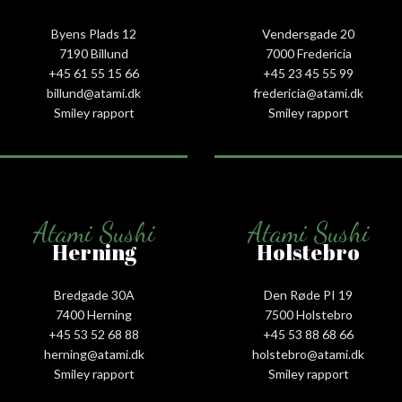
Byens Plads 12
Vendersgade 20
7190 Billund
7000 Fredericia
+45 61 55 15 66‬
+45 23 45 55 99
billund@atami.dk
fredericia@atami.dk
Smiley rapport
Smiley rapport
Atami Sushi
Atami Sushi
Herning
Holstebro
Bredgade 30A
Den Røde PI 19
7400 Herning
7500 Holstebro
+45 53 52 68 88
+45 53 88 68 66
herning@atami.dk
holstebro@atami.dk
Smiley rapport
Smiley rapport