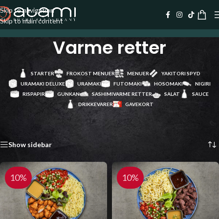
Skip to navigation
Skip to main content
Varme retter
STARTER
FROKOST MENUER
MENUER
YAKITORI SPYD
URAMAKI DELUXE
URAMAKI
FUTOMAKI
HOSOMAKI
NIGIRI
RISPAPIR
GUNKAN
SASHIMI
VARME RETTER
SALAT
SAUCE
DRIKKEVARER
GAVEKORT
Forside
/
Varme retter
Viser 2 resultater
Show sidebar
10%
10%