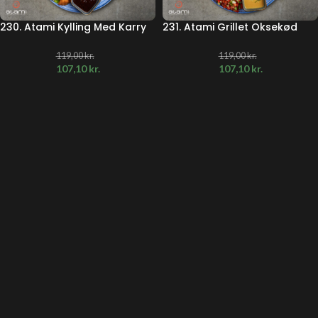
230. Atami Kylling Med Karry
231. Atami Grillet Oksekød
119,00
kr.
119,00
kr.
107,10
kr.
107,10
kr.