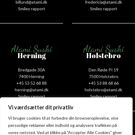
billund@atami.dk
fredericia@atami.dk
Smiley rapport
Smiley rapport
Atami Sushi
Atami Sushi
Herning
Holstebro
Bredgade 30A
Den Røde PI 19
7400 Herning
7500 Holstebro
+45 53 52 68 88
+45 53 88 68 66
herning@atami.dk
holstebro@atami.dk
Smiley rapport
Smiley rapport
Vi værdsætter dit privatliv
Vi bruger cookies til at forbedre din browseroplevelse, vise
personlige reklamer eller indhold og analysere trafikken på
vores netsted. Ved at klikke på "Accepter Alle Cookies" giver